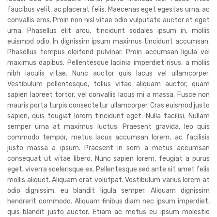
faucibus velit, ac placerat felis. Maecenas eget egestas urna, ac
convallis eros. Proin non nisl vitae odio vulputate auctor et eget
urna. Phasellus elit arcu, tincidunt sodales ipsum in, mollis
euismod odio. In dignissim ipsum maximus tincidunt accumsan.
Phasellus tempus eleifend pulvinar. Proin accumsan ligula vel
maximus dapibus. Pellentesque lacinia imperdiet risus, a mollis
nibh iaculis vitae. Nunc auctor quis lacus vel ullamcorper.
Vestibulum pellentesque, tellus vitae aliquam auctor, quam
sapien laoreet tortor, vel convallis lacus mi a massa. Fusce non
mauris porta turpis consectetur ullamcorper. Cras euismod justo
sapien, quis feugiat lorem tincidunt eget. Nulla facilisi. Nullam
semper urna at maximus luctus. Praesent gravida, leo quis
commodo tempor, metus lacus accumsan lorem, ac facilisis
justo massa a ipsum. Praesent in sem a metus accumsan
consequat ut vitae libero. Nunc sapien lorem, feugiat a purus
eget, viverra scelerisque ex. Pellentesque sed ante sit amet felis
mollis aliquet. Aliquam erat volutpat. Vestibulum varius lorem at
odio dignissim, eu blandit ligula semper. Aliquam dignissim
hendrerit commodo. Aliquam finibus diam nec ipsum imperdiet,
quis blandit justo auctor. Etiam ac metus eu ipsum molestie