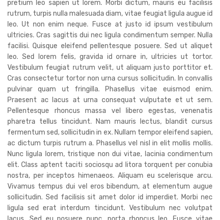
pretium leo sapien ut lorem. Morbi dictum, mauris eu facilisis
rutrum, turpis nulla malesuada diam, vitae feugiat ligula augue id
leo. Ut non enim neque. Fusce at justo id ipsum vestibulum
ultricies. Cras sagittis dui nec ligula condimentum semper. Nulla
facilisi. Quisque eleifend pellentesque posuere. Sed ut aliquet
leo. Sed lorem felis, gravida id ornare in, ultricies ut tortor.
Vestibulum feugiat rutrum velit, ut aliquam justo porttitor et.
Cras consectetur tortor non urna cursus sollicitudin. In convallis
pulvinar quam ut fringilla. Phasellus vitae euismod enim.
Praesent ac lacus at urna consequat vulputate et ut sem.
Pellentesque rhoncus massa vel libero egestas, venenatis
pharetra tellus tincidunt. Nam mauris lectus, blandit cursus
fermentum sed, sollicitudin in ex. Nullam tempor eleifend sapien,
ac dictum turpis rutrum a. Phasellus vel nisl in elit mollis mollis.
Nunc ligula lorem, tristique non dui vitae, lacinia condimentum
elit. Class aptent taciti sociosqu ad litora torquent per conubia
nostra, per inceptos himenaeos. Aliquam eu scelerisque arcu.
Vivamus tempus dui vel eros bibendum, at elementum augue
sollicitudin. Sed facilisis sit amet dolor id imperdiet. Morbi nec
ligula sed erat interdum tincidunt. Vestibulum nec volutpat
lacus. Sed eu posuere nunc, porta rhoncus leo. Fusce vitae