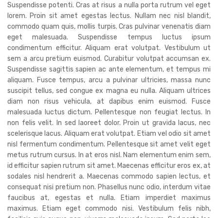
Suspendisse potenti. Cras at risus a nulla porta rutrum vel eget
lorem. Proin sit amet egestas lectus. Nullam nec nisl blandit,
commodo quam quis, mollis turpis. Cras pulvinar venenatis diam
eget malesuada. Suspendisse tempus luctus ipsum
condimentum efficitur. Aliquam erat volutpat. Vestibulum ut
sem a arcu pretium euismod. Curabitur volutpat accumsan ex.
Suspendisse sagittis sapien ac ante elementum, et tempus mi
aliquam. Fusce tempus, arcu a pulvinar ultricies, massa nunc
suscipit tellus, sed congue ex magna eu nulla. Aliquam ultrices
diam non risus vehicula, at dapibus enim euismod. Fusce
malesuada luctus dictum. Pellentesque non feugiat lectus. In
non felis velit. In sed laoreet dolor. Proin ut gravida lacus, nec
scelerisque lacus. Aliquam erat volutpat. Etiam vel odio sit amet
nisl fermentum condimentum. Pellentesque sit amet velit eget
metus rutrum cursus. In at eros nisl. Nam elementum enim sem,
id efficitur sapien rutrum sit amet. Maecenas efficitur eros ex, at
sodales nisl hendrerit a. Maecenas commodo sapien lectus, et
consequat nisi pretium non. Phasellus nunc odio, interdum vitae
faucibus at, egestas et nulla. Etiam imperdiet maximus
maximus. Etiam eget commodo nisi. Vestibulum felis nibh,