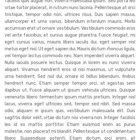
facilisis quis augue non, viverra malesuada ipsum. Sed porta leo
vitae tortor placerat, in rutrum nunc lacinia. Pellentesque at orci
tristique, tempor odio non, ultrices risus. Duis sapien massa,
ullamcorper et urna varius, bibendum interdum mauris. Morbi
accumsan erat ut ornare vestibulum. Vestibulum commodo eros
vel ante faucibus, et cursus augue pharetra. Fusce feugiat, mi
eget cursus varius, mauris libero iaculis dui, eget semper nisl
metus eget nisl. Ut eget sapien dui. Mauris dictum rhoncus ligula,
vel tempor lectus commodo nec. Nam imperdiet viverra aliquet.
Nulla iaculis posuere lectus. Quisque in lorem eu nunc viverra
aliquet. Vivamus hendrerit eros id nisi maximus, ut vulputate
urna hendrerit. Sed nisl dui, ornare id tellus bibendum, finibus
hendrerit nunc. Etiam semper tempor orci, at egestas sem
dapibus ut. Fusce aliquam ut ipsum vehicula ultricies. Quisque
venenatis libero fermentum ipsum mattis pretium. Integer nisl
lacus, viverra eget ultricies sed, tempor sed nibh. Sed massa
odio, aliquam in ipsum quis, vestibulum malesuada elit. Duis
sagittis dolor velit, vitae dictum nisi viverra non. Integer facilisis
leo id ex mattis porttitor. Etiam euismod enim ac purus
molestie, non placerat mi blandit. Pellentesque ut condimentum
libero. Suspendisse potenti. Etiam dictum orci enim, at