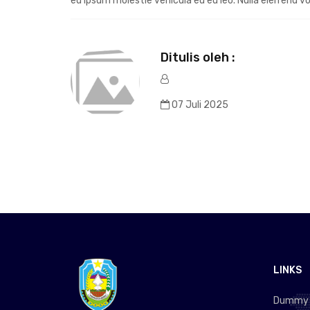
eu ipsum molestie vehicula eu eu leo. Nulla eleifend v
Ditulis oleh :
07 Juli 2025
LINKS
Dummy L