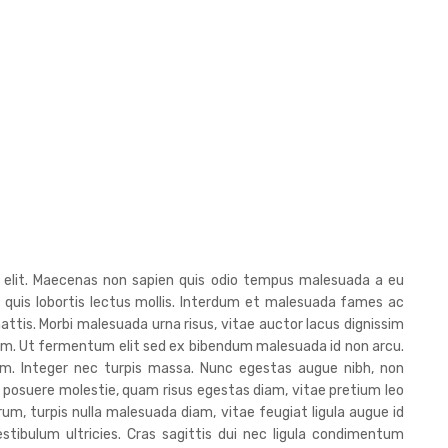
g elit. Maecenas non sapien quis odio tempus malesuada a eu
, quis lobortis lectus mollis. Interdum et malesuada fames ac
attis. Morbi malesuada urna risus, vitae auctor lacus dignissim
diam. Ut fermentum elit sed ex bibendum malesuada id non arcu.
iam. Integer nec turpis massa. Nunc egestas augue nibh, non
 posuere molestie, quam risus egestas diam, vitae pretium leo
trum, turpis nulla malesuada diam, vitae feugiat ligula augue id
stibulum ultricies. Cras sagittis dui nec ligula condimentum