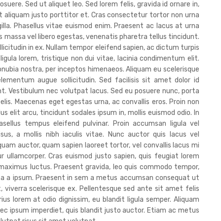
osuere. Sed ut aliquet leo. Sed lorem felis, gravida id ornare in,
 ut aliquam justo porttitor et. Cras consectetur tortor non urna
ingilla. Phasellus vitae euismod enim. Praesent ac lacus at urna
massa vel libero egestas, venenatis pharetra tellus tincidunt.
icitudin in ex. Nullam tempor eleifend sapien, ac dictum turpis
c ligula lorem, tristique non dui vitae, lacinia condimentum elit.
conubia nostra, per inceptos himenaeos. Aliquam eu scelerisque
ementum augue sollicitudin. Sed facilisis sit amet dolor id
unt. Vestibulum nec volutpat lacus. Sed eu posuere nunc, porta
felis. Maecenas eget egestas urna, ac convallis eros. Proin non
us elit arcu, tincidunt sodales ipsum in, mollis euismod odio. In
ellus tempus eleifend pulvinar. Proin accumsan ligula vel
sus, a mollis nibh iaculis vitae. Nunc auctor quis lacus vel
iquam auctor, quam sapien laoreet tortor, vel convallis lacus mi
 ullamcorper. Cras euismod justo sapien, quis feugiat lorem
at maximus luctus. Praesent gravida, leo quis commodo tempor,
ssa a ipsum. Praesent in sem a metus accumsan consequat ut
, viverra scelerisque ex. Pellentesque sed ante sit amet felis
ius lorem at odio dignissim, eu blandit ligula semper. Aliquam
ec ipsum imperdiet, quis blandit justo auctor. Etiam ac metus