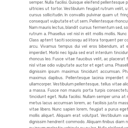
semper. Nulla facilisi. Quisque eleifend pellentesque p
ultricies ut tortor. Vestibulum feugiat rutrum velit,
cursus sollicitudin. In convallis pulvinar quam ut fr
consequat vulputate et ut sem. Pellentesque rhoncus 
Nam mauris lectus, blandit cursus fermentum sed, soll
rutrum a. Phasellus vel nisl in elit mollis mollis. Nun
Class aptent taciti sociosqu ad litora torquent per 
arcu. Vivamus tempus dui vel eros bibendum, at el
imperdiet. Morbi nec ligula sed erat interdum tincid
rhoncus leo. Fusce vitae faucibus velit, ac placerat 
nisl vitae odio vulputate auctor et eget urna. Phasell
dignissim ipsum maximus tincidunt accumsan. Phas
maximus dapibus. Pellentesque lacinia imperdiet ri
ullamcorper. Vestibulum pellentesque, tellus vitae al
a massa. Fusce non mauris porta turpis consectetur
tincidunt eget. Nulla facilisi. Nullam semper urna 
metus lacus accumsan lorem, ac facilisis justo ma
vitae libero. Nunc sapien lorem, feugiat a purus eget
mollis aliquet. Aliquam erat volutpat. Vestibulum var
dignissim hendrerit commodo. Aliquam finibus diam n