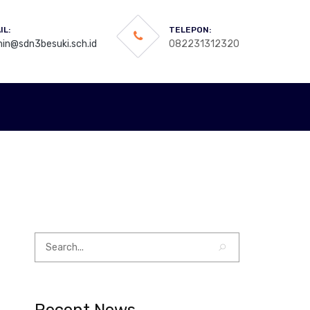
IL:
TELEPON:
in@sdn3besuki.sch.id
082231312320