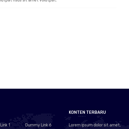
olutpat risus sit amet volutpat.
KONTEN TERBARU
ink 1
Dummy Link 6
Lorem ipsum dolor sit amet,